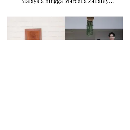
Malaysia hingga Marcella Zalianty
Mengunjungi Borobudur
PHOTO
12 Potret Baju Lebaran Keluarga yang Unik
dari Maudy Ayunda, Nagita Slavina, hingga
Dinda Hauw