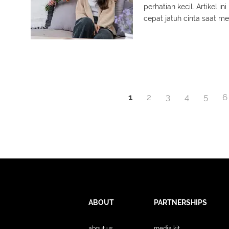
perhatian kecil. Artikel
cepat jatuh cinta saat me
Penuh sudut pandang seg
1
2
3
4
5
6
ABOUT
PARTNERSHIPS
about us
media kit