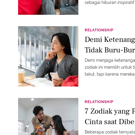
sebagai hiburan inspirati
hati berdasarkan panda
RELATIONSHIP
Demi Ketenanga
Tidak Buru-Bur
Demi menjaga ketenangan
zodiak ini memilih untuk 
takut, tapi karena merek
daripada kecepatan rasa.
RELATIONSHIP
7 Zodiak yang 
Cinta saat Dibe
Beberapa zodiak ternyata