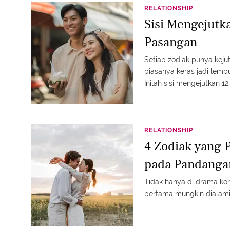
RELATIONSHIP
Sisi Mengejutk
Pasangan
Setiap zodiak punya kejut
biasanya keras jadi lembu
Inilah sisi mengejutkan 
versi Fimela.
RELATIONSHIP
4 Zodiak yang 
pada Pandanga
Tidak hanya di drama ko
pertama mungkin dialami 