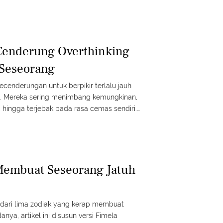
al pertemuan.
Cenderung Overthinking
 Seseorang
cenderungan untuk berpikir terlalu jauh
g. Mereka sering menimbang kemungkinan,
hingga terjebak pada rasa cemas sendiri.
 menurut versi Fimela cenderung
i.
Membuat Seseorang Jatuh
 dari lima zodiak yang kerap membuat
nya, artikel ini disusun versi Fimela