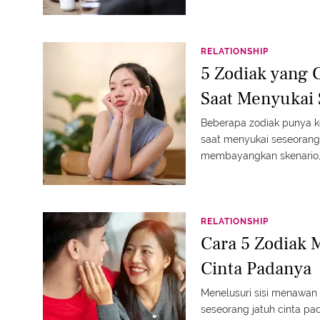
memaknai cinta sejak aw
RELATIONSHIP
5 Zodiak yang 
Saat Menyukai
Beberapa zodiak punya ke
saat menyukai seseoran
membayangkan skenario, 
Berikut lima zodiak yang
overthinking saat jatuh hat
RELATIONSHIP
Cara 5 Zodiak 
Cinta Padanya
Menelusuri sisi menawan
seseorang jatuh cinta pada