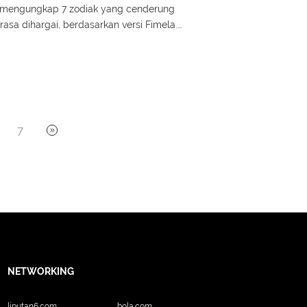
 ini mengungkap 7 zodiak yang cenderung
rasa dihargai, berdasarkan versi Fimela.
ar dan narasi yang hangat.
7
NETWORKING
liputan6.com
bola.com