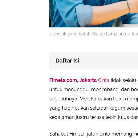
7 Zodiak yang Butuh Waktu Lama untuk Jat
Daftar Isi
Virgo: Cinta yang Lahir dari Keyak
Fimela.com, Jakarta
Cinta
tidak selalu
Capricorn: Hati yang Membuka set
untuk menunggu, menimbang, dan be
Taurus: Butuh Rasa Aman sebelum
sepenuhnya. Mereka bukan tidak mamp
Aquarius: Perlu Waktu untuk Mema
yang hadir bukan sekadar kagum sesaat.
Scorpio: Tidak Mudah Percaya se
kedalaman justru terasa lebih tulus da
Cancer: Membuka Hati setelah Me
Sagittarius: Takut Terjebak, tapi 
Sahabat Fimela, jatuh cinta memang in