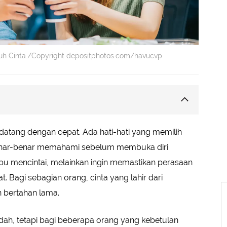
uh Cinta./Copyright depositphotos.com/havucvp
inan, Bukan Ketertarikan Sementara
 datang dengan cepat. Ada hati-hati yang memilih
elah Yakin dengan Masa Depan
nar-benar memahami sebelum membuka diri
 Mengizinkan Cinta Masuk
u mencintai, melainkan ingin memastikan perasaan
hami Emosi Sendiri
 Bagi sebagian orang, cinta yang lahir dari
belum Merasa Benar-Benar Aman
n bertahan lama.
rasa Diterima Sepenuhnya
Mencintai dengan Kebebasan
dah, tetapi bagi beberapa orang yang kebetulan