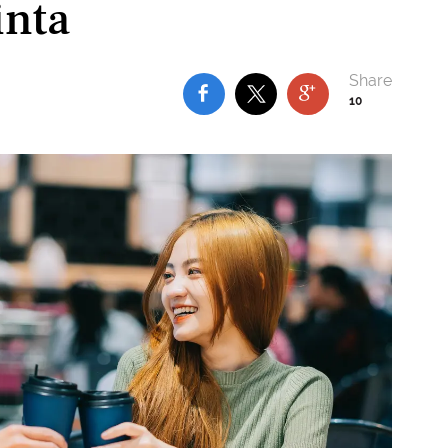
inta
10