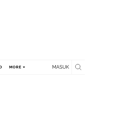
MASUK
D
MORE