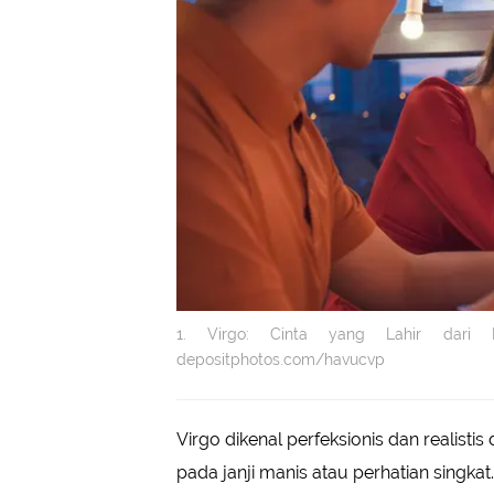
1. Virgo: Cinta yang Lahir dari Ke
depositphotos.com/havucvp
Virgo dikenal perfeksionis dan realist
pada janji manis atau perhatian singkat