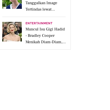
Tanggalkan Image
Tertindas lewat
Sinetron SCTV Biarkan
Hati Bicara
ENTERTAINMENT
Muncul Isu Gigi Hadid
- Bradley Cooper
Menikah Diam-Diam,
Dipicu Cincin Kawin
Brand Prancis