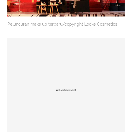
Peluncuran make up terbaru/copyright Looke Cosmetics
Advertisement