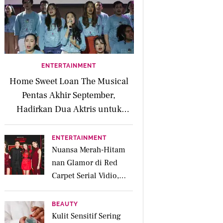
ENTERTAINMENT
Home Sweet Loan The Musical
Pentas Akhir September,
Hadirkan Dua Aktris untuk
Peran Kaluna
ENTERTAINMENT
Nuansa Merah-Hitam
nan Glamor di Red
Carpet Serial Vidio,
Jakarta Undercover:
Members Only
BEAUTY
Kulit Sensitif Sering