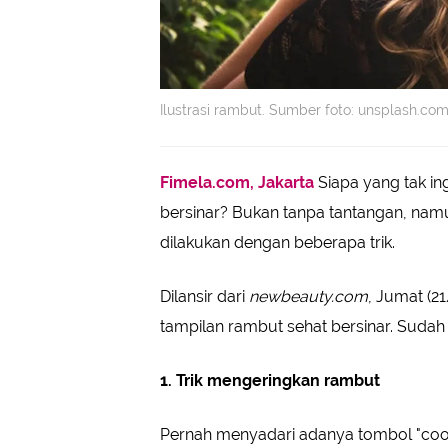
Ilustrasi rambut. Sumber foto: unsplash.co
Fimela.com, Jakarta
Siapa yang tak in
bersinar? Bukan tanpa tantangan, nam
dilakukan dengan beberapa trik.
Dilansir dari
newbeauty.com
, Jumat (2
tampilan rambut sehat bersinar. Suda
1. Trik mengeringkan rambut
Pernah menyadari adanya tombol "cool"