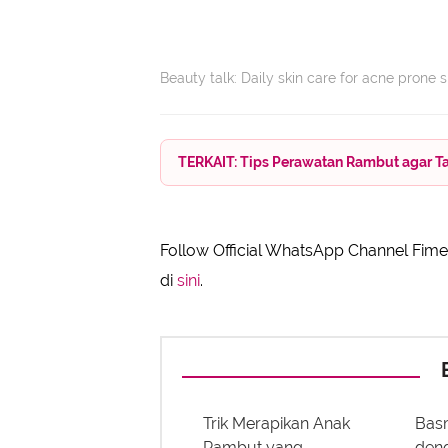
Beauty talk: Daily skin care for acne prone s
TERKAIT: Tips Perawatan Rambut agar T
Follow Official WhatsApp Channel Fimel
di
sini
.
Trik Merapikan Anak
Bas
Rambut yang
deng