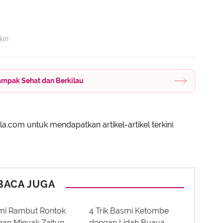
kin
ampak Sehat dan Berkilau
a.com untuk mendapatkan artikel-artikel terkini
BACA JUGA
mi Rambut Rontok
4 Trik Basmi Ketombe
an Minyak Zaitun
dengan Lidah Buaya