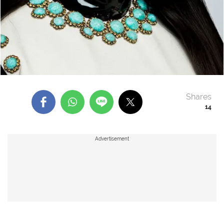
Shares
14
Advertisement