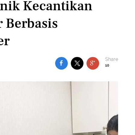
inik Kecantikan
r Berbasis
er
10