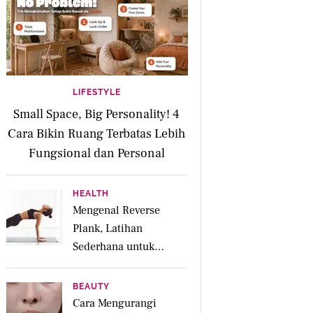
LIFESTYLE
Small Space, Big Personality! 4
Cara Bikin Ruang Terbatas Lebih
Fungsional dan Personal
HEALTH
Mengenal Reverse
Plank, Latihan
Sederhana untuk
Menguatkan Otot
Posterior dan Core
BEAUTY
Cara Mengurangi