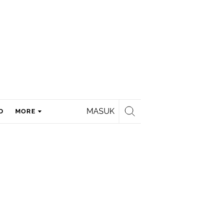
MASUK
D
MORE