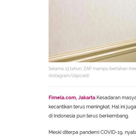
Selama 13 tahun, ZAP mampu bertahan menjad
(instagram/zapcoid)
Fimela.com, Jakarta
Kesadaran masyar
kecantikan terus meningkat. Hal ini j
di Indonesia pun terus berkembang.
Meski diterpa pandemi COVID-19, nyata