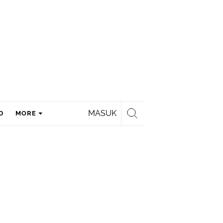
MASUK
D
MORE