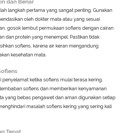
tin dan Benar
alah langkah pertama yang sangat penting. Gunakan
mendasikan oleh dokter mata atau yang sesuai
kan, gosok lembut permukaan soflens dengan cairan
n dan protein yang menempel. Pastikan tidak
ihkan soflens, karena air keran mengandung
kan kesehatan mata.
Soflens
 penyelamat ketika soflens mulai terasa kering.
kelembaban soflens dan memberikan kenyamanan
 mata yang bebas pengawet dan aman digunakan setiap
enghindari masalah soflens kering yang sering kali
ng Tepat