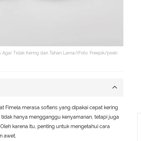
s Agar Tidak Kering dan Tahan Lama/(Foto: Freepik/pixel-
 Fimela merasa soflens yang dipakai cepat kering
dan Benar
tidak hanya mengganggu kenyamanan, tetapi juga
ens
leh karena itu, penting untuk mengetahui cara
epat
n awet.