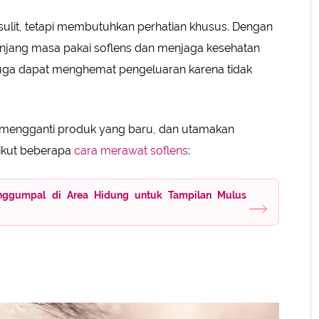
ulit, tetapi membutuhkan perhatian khusus. Dengan
t Tidur
njang masa pakai soflens dan menjaga kesehatan
 juga dapat menghemat pengeluaran karena tidak
ya mengganti produk yang baru, dan utamakan
ikut beberapa
cara merawat soflens
:
nggumpal di Area Hidung untuk Tampilan Mulus