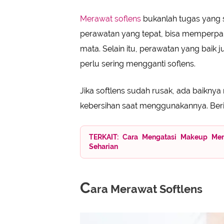
Cara Merawat Softlens
• Batasi Penggunaan Soflens
Merawat soflens
bukanlah tugas yang s
• Hindari Menggunakan Soflens Saa
perawatan yang tepat, bisa memperpa
mata. Selain itu, perawatan yang baik
perlu sering mengganti soflens.
Jika softlens sudah rusak, ada baikn
kebersihan saat menggunakannya. Ber
TERKAIT: Cara Mengatasi Makeup Me
Seharian
C
ara Merawat Softlens