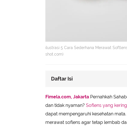
ilustrasi 5 Cara Sederhana Merawat Softlen
shot.com)
Daftar Isi
Cara Merawat Softlens
Fimela.com, Jakarta
Pernahkah Sahabat
• Bersihkan Soflens dengan Rutin 
dan tidak nyaman?
Soflens yang kering
• Gunakan Tetes Mata Khusus Sofl
dapat mempengaruhi kesehatan mata. O
• Simpan Soflens di Tempat yang T
merawat soflens agar tetap lembab da