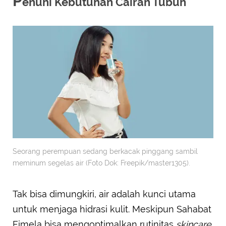
P
enuhi Kebutuhan Cairan Tubuh
Seorang perempuan sedang berkacak pinggang sambil
meminum segelas air (Foto Dok: Freepik/master1305).
Tak bisa dimungkiri, air adalah kunci utama
untuk menjaga hidrasi kulit. Meskipun Sahabat
Fimela bisa mengoptimalkan rutinitas
skincare
,