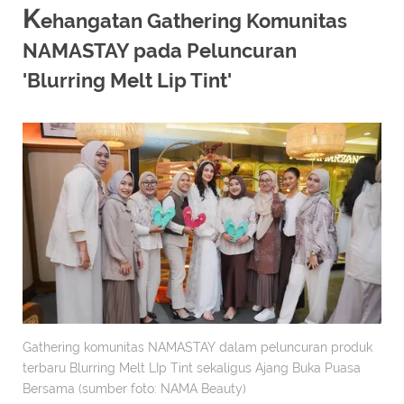
K
ehangatan Gathering Komunitas
NAMASTAY pada Peluncuran
'Blurring Melt Lip Tint'
Gathering komunitas NAMASTAY dalam peluncuran produk
terbaru Blurring Melt LIp Tint sekaligus Ajang Buka Puasa
Bersama (sumber foto: NAMA Beauty)