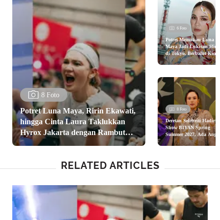
6 Foto
Potret Memukau Luna
Maya Jadi Lukisan Hid
di Tokyo, Berbalut Kim
Hasil Karya Seniman Ital
8 Foto
Potret Luna Maya, Ririn Ekawati,
8 Foto
hingga Cinta Laura Taklukkan
Deretan Selebriti Hadiri
Show BIYAN Spring
Hyrox Jakarta dengan Rambut
Summer 2027, Ada Angg
C Sasmi, Chelsea Islan,
Anti Gerah dan Modis
dan Nagita Slavina
RELATED ARTICLES