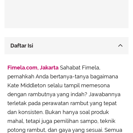
Daftar Isi
Rahasia di Balik Gaya Rambut 'Mermaid'
Fimela.com, Jakarta
Sahabat Fimela,
Lebih dari Sekadar Rambut Cantik: Sebuah
pernahkah Anda bertanya-tanya bagaimana
Pernyataan
Kate Middleton selalu tampil memesona
Mitos dan Fakta Seputar Rambut Kate Middleton
dengan rambutnya yang indah? Jawabannya
terletak pada perawatan rambut yang tepat
dan konsisten. Bukan hanya soal produk
mahal, tetapi juga pemilihan sampo, teknik
potong rambut, dan gaya yang sesuai. Semua