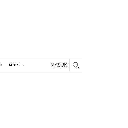
MASUK
D
MORE