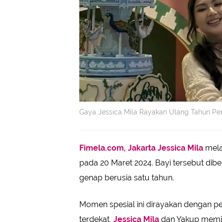
Gaya Jessica Mila Rayakan Ulang Tahun Pe
Fimela.com, Jakarta
Jessica Mila
mela
pada 20 Maret 2024. Bayi tersebut dibe
genap berusia satu tahun.
Momen spesial ini dirayakan dengan 
terdekat,
Jessica Mila
dan Yakup memil