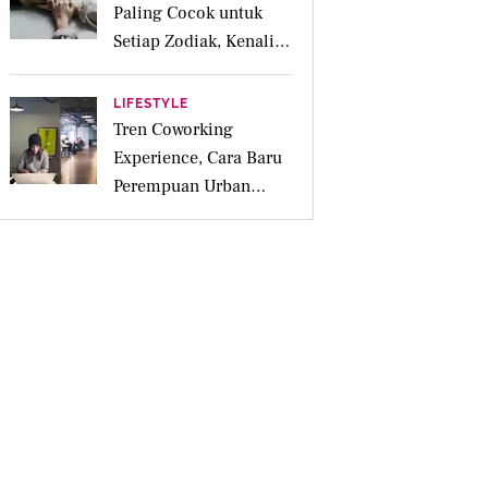
Paling Cocok untuk
Setiap Zodiak, Kenali
Cara Terbaik
Mengekspresikan Cinta
LIFESTYLE
Tren Coworking
Experience, Cara Baru
Perempuan Urban
Menjaga Produktivitas
dan Mental Health