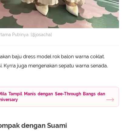
tama Putrinya. [@josacha]
an baju dress model rok balon warna coklat.
si. Kyrra juga mengenakan sepatu warna senada.
 Mila Tampil Manis dengan See-Through Bangs dan
iversary
Kompak dengan Suami