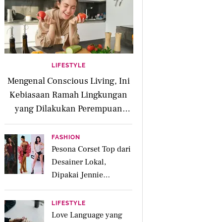
LIFESTYLE
Mengenal Conscious Living, Ini
Kebiasaan Ramah Lingkungan
yang Dilakukan Perempuan
Modern
FASHION
Pesona Corset Top dari
Desainer Lokal,
Dipakai Jennie
BLACKPINK hingga No
Na
LIFESTYLE
Love Language yang