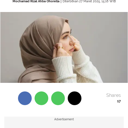
Mochamad Rizal Ahba Ohorella
Diterbitkan 27 Maret 2025, 15:16 WIB
Shares
17
Advertisement