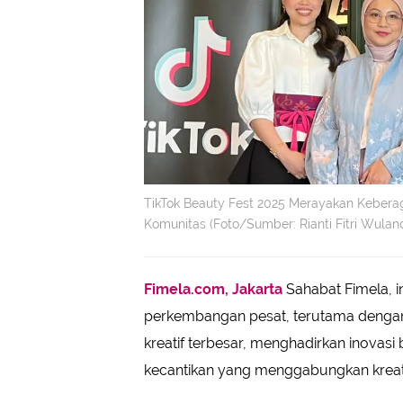
TikTok Beauty Fest 2025 Merayakan Keberag
Komunitas (Foto/Sumber: Rianti Fitri Wuland
Fimela.com, Jakarta
Sahabat Fimela, i
perkembangan pesat, terutama dengan d
kreatif terbesar, menghadirkan inovasi
kecantikan yang menggabungkan kreati