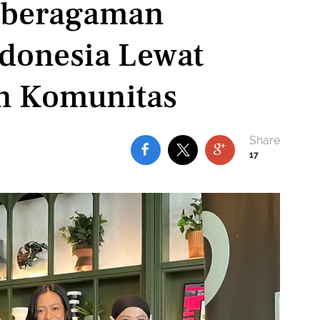
eberagaman
donesia Lewat
an Komunitas
17