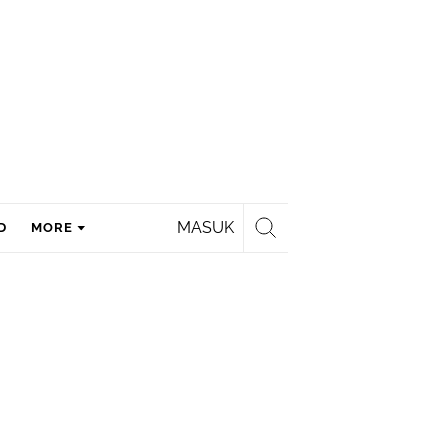
MASUK
D
MORE