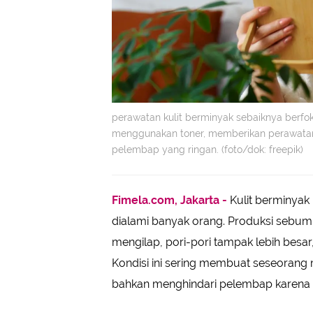
perawatan kulit berminyak sebaiknya berf
menggunakan toner, memberikan perawatan 
pelembap yang ringan. (foto/dok: freepik)
Fimela.com, Jakarta -
Kulit berminyak 
dialami banyak orang. Produksi sebum
mengilap, pori-pori tampak lebih besa
Kondisi ini sering membuat seseorang
bahkan menghindari pelembap karena 