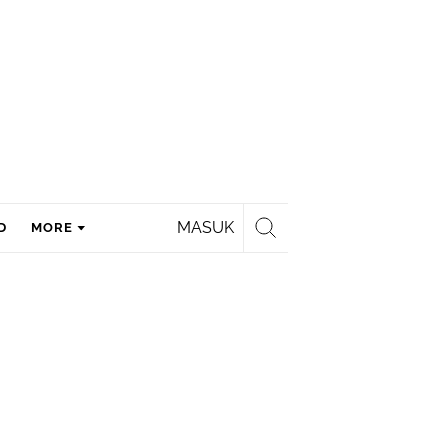
MASUK
D
MORE