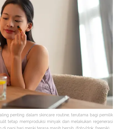
ng penting dalam skincare routine, terutama bagi pemilik
, kulit tetap memproduksi minyak dan melakukan regenerasi
n di pagi hari meski terasa masih bersih. (foto/dok: freepik)