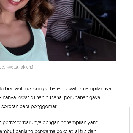
b. [@claurakiehl]
lu berhasil mencuri perhatian lewat penampilannya
ak hanya lewat pilihan busana, perubahan gaya
i sorotan para penggemar.
potret terbarunya dengan penampilan yang
rambut panjang berwarna cokelat, aktris dan