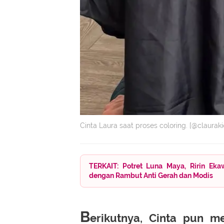
Cinta Laura saat proses coloring. [@clauraki
TERKAIT: Potret Luna Maya, Ririn Eka
dengan Rambut Anti Gerah dan Modis
B
erikutnya, Cinta pun m