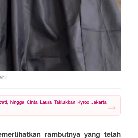
ehl]
wati, hingga Cinta Laura Taklukkan Hyrox Jakarta
emerlihatkan rambutnya yang telah