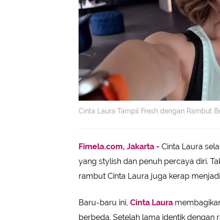
Cinta Laura Tampil Fresh dengan Rambut Bo
Fimela.com, Jakarta -
Cinta Laura sela
yang stylish dan penuh percaya diri. T
rambut Cinta Laura juga kerap menjad
Baru-baru ini,
Cinta Laura
membagikan 
berbeda. Setelah lama identik dengan 