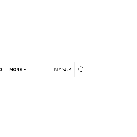
MASUK
D
MORE