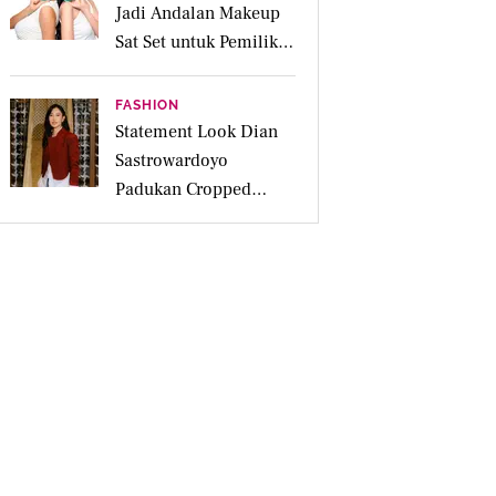
Jadi Andalan Makeup
Sat Set untuk Pemilik
Kulit Acne Prone
FASHION
Statement Look Dian
Sastrowardoyo
Padukan Cropped
Beskap dan Ripped
Jeans, Hadirkan Pesona
Kartini yang Edgy