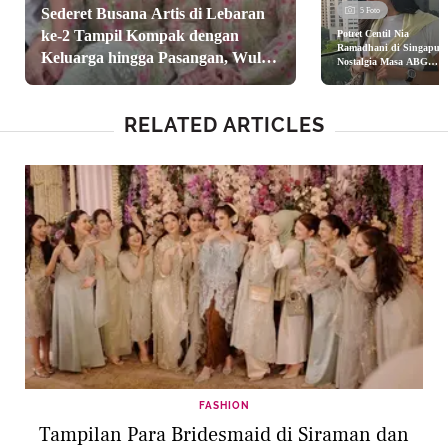
Sederet Busana Artis di Lebaran
5 Foto
ke-2 Tampil Kompak dengan
Potret Centil Nia
Ramadhani di Singapura
Keluarga hingga Pasangan, Wulan
Nostalgia Masa ABG
dengan Jepit Rambut
Guritno, Maudy Ayunda, Ayu
Silver
Ting Ting
RELATED ARTICLES
FASHION
Tampilan Para Bridesmaid di Siraman dan