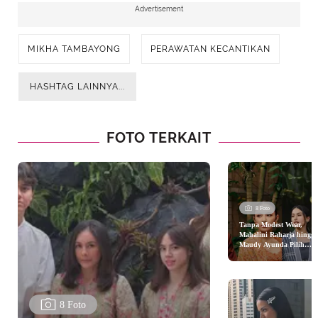
Advertisement
MIKHA TAMBAYONG
PERAWATAN KECANTIKAN
HASHTAG LAINNYA...
FOTO TERKAIT
8 Foto
Tanpa Modest Wear,
Mahalini Raharja hingga
Maudy Ayunda Pilih
Kebaya dan Kimono
Sebagai Busana Lebaran
2026
8 Foto