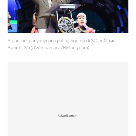
Afgan jadi penyanyi pria paling ngetop di SCTV Music
Awards 2015 (Wimbarsana/Bintang.com)
Advertisement