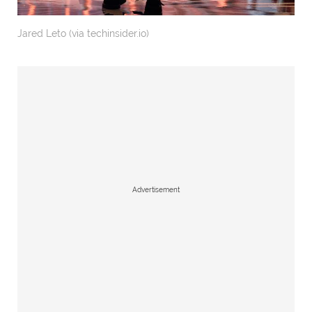
Jared Leto (via techinsider.io)
Advertisement