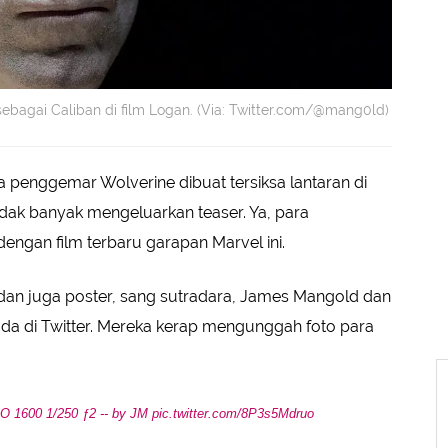
agai Caliban di film Logan. (Via: Twitter.com/@mang0ld)
penggemar Wolverine dibuat tersiksa lantaran di
tidak banyak mengeluarkan teaser. Ya, para
engan film terbaru garapan Marvel ini.
l dan juga poster, sang sutradara, James Mangold dan
a di Twitter. Mereka kerap mengunggah foto para
O 1600 1/250 ƒ2 -- by JM
pic.twitter.com/8P3s5Mdruo