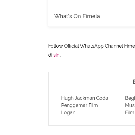
What's On Fimela
Follow Official WhatsApp Channel Fimel
di
sini
.
Hugh Jackman Goda
Beg
Penggemar Film
Musu
Logan
Film