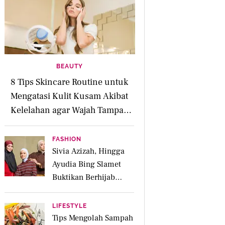
BEAUTY
8 Tips Skincare Routine untuk
Mengatasi Kulit Kusam Akibat
Kelelahan agar Wajah Tampak
Segar
FASHION
Sivia Azizah, Hingga
Ayudia Bing Slamet
Buktikan Berhijab
Tetap Fashionable
dengan Koleksi Hijab
LIFESTYLE
UNIQLO
Tips Mengolah Sampah