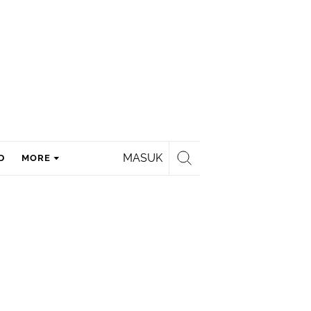
MASUK
D
MORE