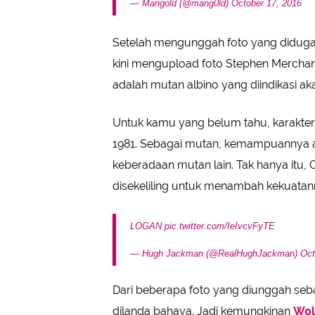
— Mangold (@mang0ld)
October 17, 2016
Setelah mengunggah foto yang diduga
kini mengupload foto Stephen Merchant
adalah mutan albino yang diindikasi a
Untuk kamu yang belum tahu, karakter
1981. Sebagai mutan, kemampuannya 
keberadaan mutan lain. Tak hanya itu,
disekeliling untuk menambah kekuatan
LOGAN
pic.twitter.com/IeIvcvFyTE
— Hugh Jackman (@RealHughJackman)
Oct
Dari beberapa foto yang diunggah seb
dilanda bahaya. Jadi kemungkinan
Wol