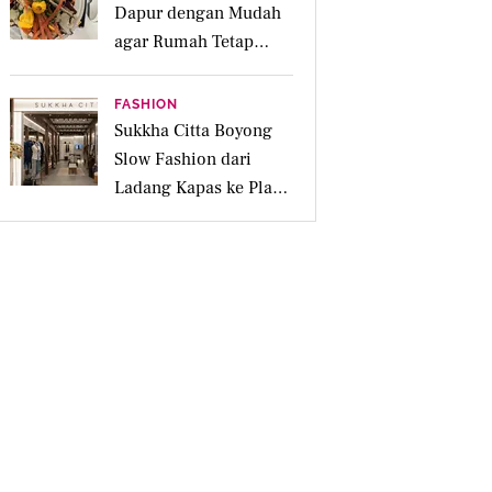
Dapur dengan Mudah
agar Rumah Tetap
Bersih dan Ramah
Lingkungan
FASHION
Sukkha Citta Boyong
Slow Fashion dari
Ladang Kapas ke Plaza
Indonesia