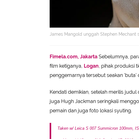
James Mangold unggah Stephen Mechant seb
Fimela.com, Jakarta
Sebelumnya, para 
film ketiganya,
Logan
, pihak produksi 
penggemarnya tersebut seakan 'buta' d
Kendati demikian, setelah merilis judu
juga Hugh Jackman seringkali menggod
pemain dan juga foto lokasi syuting.
Taken w/ Leica S 007 Summicron 100mm, IS