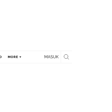
MASUK
D
MORE