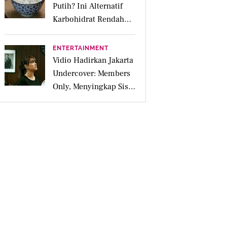
Putih? Ini Alternatif
Karbohidrat Rendah
Glikemik yang Bikin
Kenyang Lebih Lama
ENTERTAINMENT
Vidio Hadirkan Jakarta
Undercover: Members
Only, Menyingkap Sisi
Gelap Jakarta