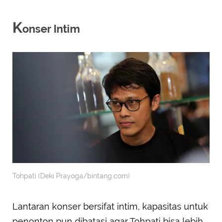
K
onser Intim
Tohpati (Deki Prayoga/bintang.com)
Lantaran konser bersifat intim, kapasitas untuk
penonton pun dibatasi agar Tohpati bisa lebih