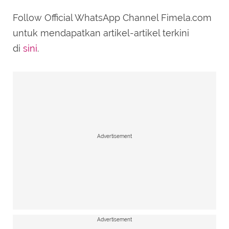
Follow Official WhatsApp Channel Fimela.com
untuk mendapatkan artikel-artikel terkini
di
sini
.
Advertisement
Advertisement
BoA (Twitter/SMTOWNGLOBAL)