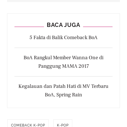
Kali ini masih dalam balutan baju lengan
panjang mengkilap dan mengenakan celana
BACA JUGA
dan angkle boots berwarna hitam, BoA kini
5 Fakta di Balik Comeback BoA
berpose sembari berdiri dan kembali sambil
memegang rambutnya. Selain itu, comeback
lagu One Shot, Two Shot sendiri akan dikemas
BoA Rangkul Member Wanna One di
dalam sentuhan deep house.
Panggung MAMA 2017
Kegalauan dan Patah Hati di MV Terbaru
BoA, Spring Rain
COMEBACK K-POP
K-POP