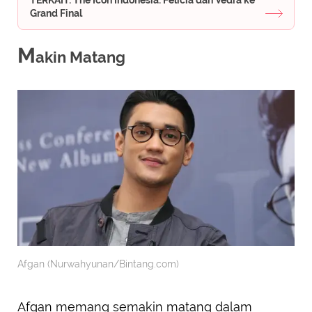
TERKAIT: The Icon Indonesia: Felicia dan Vedra ke
Grand Final
M
akin Matang
Afgan (Nurwahyunan/Bintang.com)
Afgan memang semakin matang dalam