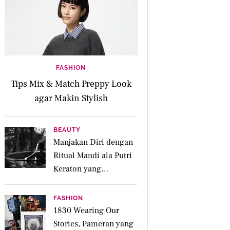
FASHION
Tips Mix & Match Preppy Look
agar Makin Stylish
BEAUTY
Manjakan Diri dengan
Ritual Mandi ala Putri
Keraton yang
Menenangkan untuk
Jiwa dan Kulit Iritasi
FASHION
1830 Wearing Our
Stories, Pameran yang