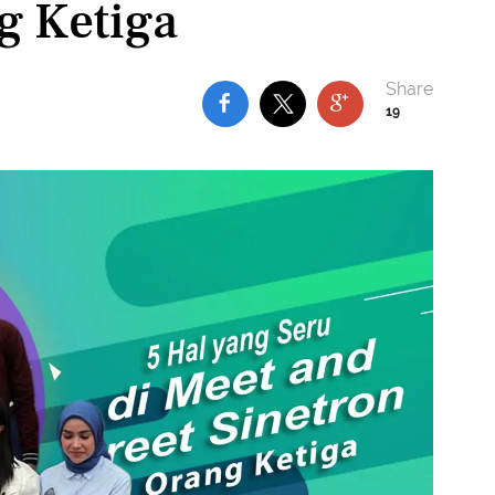
g Ketiga
19