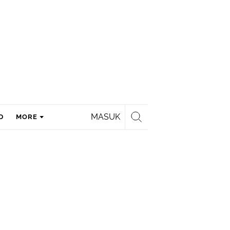
MASUK
D
MORE