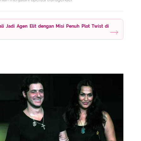
i Jadi Agen Elit dengan Misi Penuh Plot Twist di