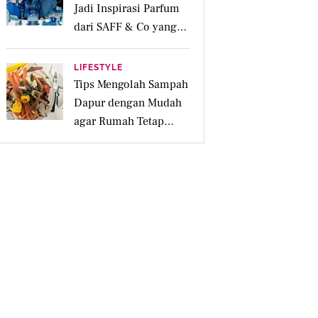
Jadi Inspirasi Parfum
dari SAFF & Co yang
Beraroma Hangat dan
Memikat
LIFESTYLE
Tips Mengolah Sampah
Dapur dengan Mudah
agar Rumah Tetap
Bersih dan Ramah
Lingkungan