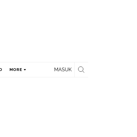
MASUK
D
MORE