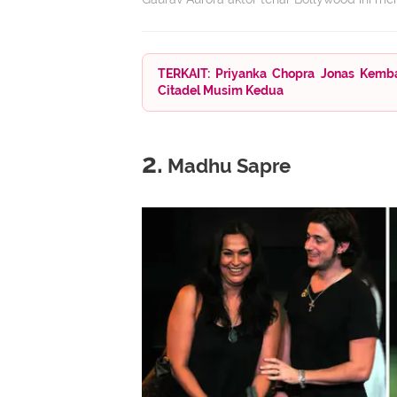
TERKAIT: Priyanka Chopra Jonas Kembal
Citadel Musim Kedua
2.
Madhu Sapre