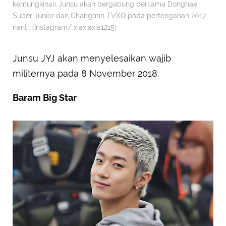
kemungkinan Junsu akan bergabung bersama Donghae
Super Junior dan Changmin TVXQ pada pertengahan 2017
nanti. (Instagram/ xiaxiaxia1215)
Junsu JYJ akan menyelesaikan wajib
militernya pada 8 November 2018.
Baram Big Star