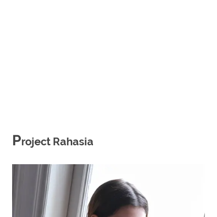
P
roject Rahasia