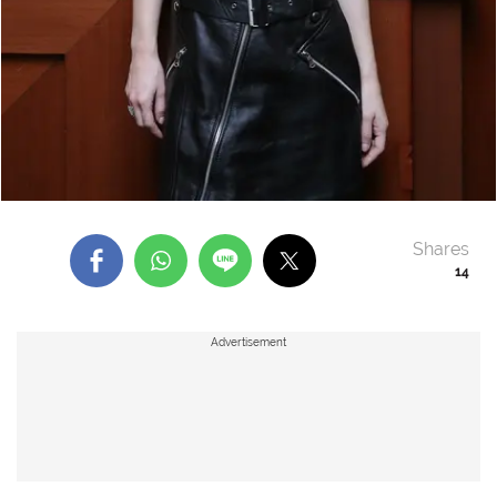
Shares
14
Advertisement