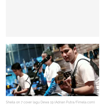
Sheila on 7 cover lagu Dewa 19 (Adrian Putra/Fimela.com)