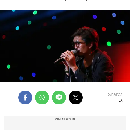
Shares
15
Advertisement