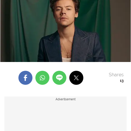
Shares
13
Advertisement