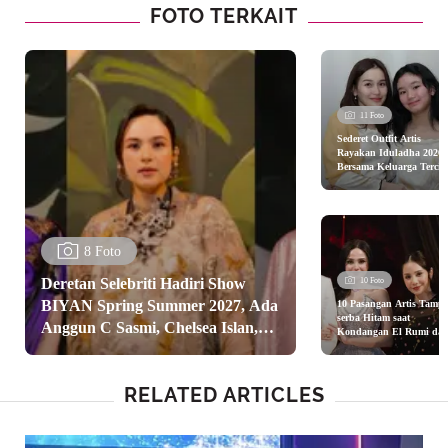
FOTO TERKAIT
11 Foto
Sederet Outfit Artis
Rayakan Iduladha 2026
Bersama Keluarga Tercin
dari Ayu Ting Ting, Nagi
Slavina, hingga Nikita
Willy
8 Foto
Deretan Selebriti Hadiri Show
10 Foto
BIYAN Spring Summer 2027, Ada
10 Pasangan Artis Tampi
serba Hitam saat
Anggun C Sasmi, Chelsea Islan,
Kondangan El Rumi da
Syifa Hadju dari Nagita
dan Nagita Slavina
Slavina hingga Aurel
Hermansyah
RELATED ARTICLES