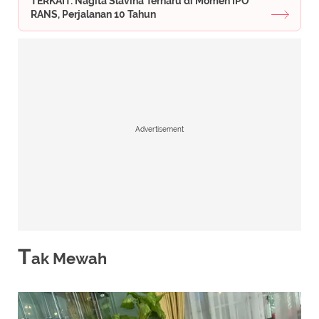
TERKAIT: Nagita Slavina Terharu di Momen IPO
RANS, Perjalanan 10 Tahun
Advertisement
T
ak Mewah