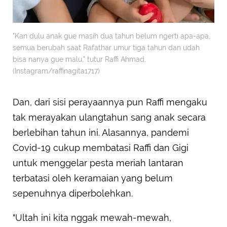
"Kan dulu anak gue masih dua tahun belum ngerti apa-apa,
semua berubah saat Rafathar umur tiga tahun dan udah
bisa nanya gue malu," tutur Raffi Ahmad.
(Instagram/raffinagita1717)
Dan, dari sisi perayaannya pun Raffi mengaku
tak merayakan ulangtahun sang anak secara
berlebihan tahun ini. Alasannya, pandemi
Covid-19 cukup membatasi Raffi dan Gigi
untuk menggelar pesta meriah lantaran
terbatasi oleh keramaian yang belum
sepenuhnya diperbolehkan.
"Ultah ini kita nggak mewah-mewah,