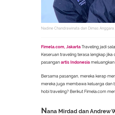
Nadine Chandrawinata dan Dimas Anggara. (
Fimela.com, Jakarta
Traveling jadi sa
Keseruan traveling terasa lengkap jika
pasangan
artis Indonesia
meluangkan w
Bersama pasangan, mereka kerap menje
mereka juga membawa keluarga dan bu
hobi traveling? Berikut Fimela.com m
N
ana Mirdad dan Andrew 