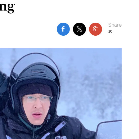
ing
16