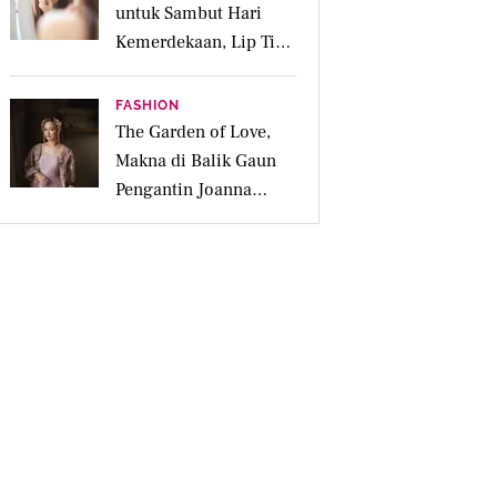
untuk Sambut Hari
Kemerdekaan, Lip Tint
dan Parfum Bikin
Makin Fresh
FASHION
The Garden of Love,
Makna di Balik Gaun
Pengantin Joanna
Alexandra Rancangan
Didiet Maulana