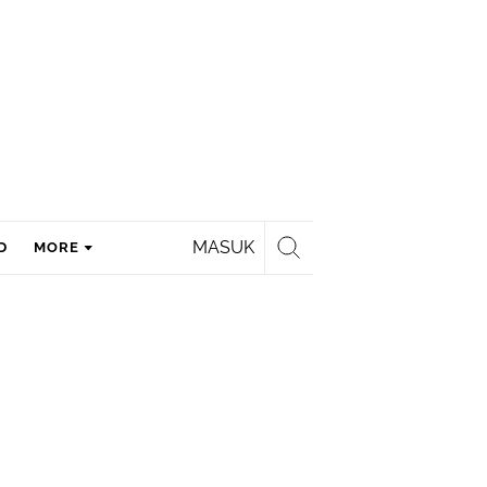
MASUK
D
MORE