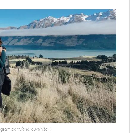
agram.com/andrew.white._)