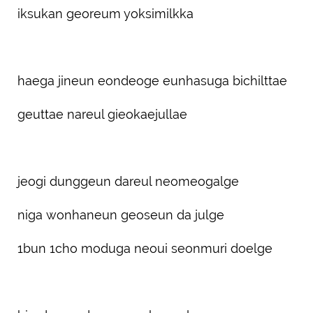
iksukan georeum yoksimilkka
haega jineun eondeoge eunhasuga bichilttae
geuttae nareul gieokaejullae
jeogi dunggeun dareul neomeogalge
niga wonhaneun geoseun da julge
1bun 1cho moduga neoui seonmuri doelge