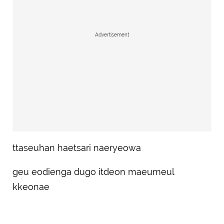
Advertisement
ttaseuhan haetsari naeryeowa
geu eodienga dugo itdeon maeumeul
kkeonae