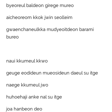
byeoreul baldeon girege mureo
aicheoreom kkok jwin seolleim
gwaenchaneulkka mudyeoitdeon barami
bureo
naui kkumeul kkwo
geuge eodideun mueosideun daeul su itge
naege kkumeul jwo
huhoehaji anke nal su itge
joa hanbeon deo