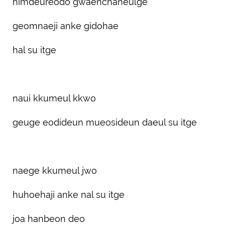
himdeureodo gwaenchaneulge
geomnaeji anke gidohae
hal su itge
naui kkumeul kkwo
geuge eodideun mueosideun daeul su itge
naege kkumeul jwo
huhoehaji anke nal su itge
joa hanbeon deo