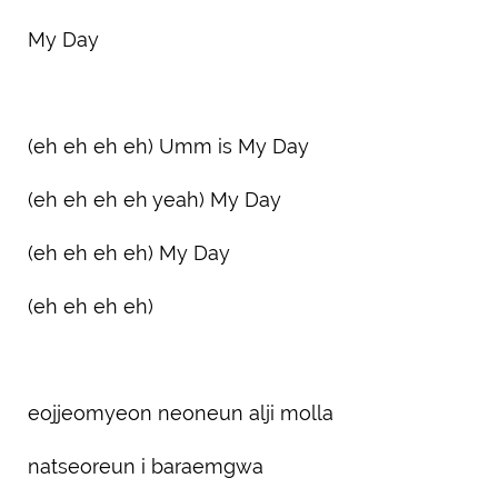
My Day
(eh eh eh eh) Umm is My Day
(eh eh eh eh yeah) My Day
(eh eh eh eh) My Day
(eh eh eh eh)
eojjeomyeon neoneun alji molla
natseoreun i baraemgwa