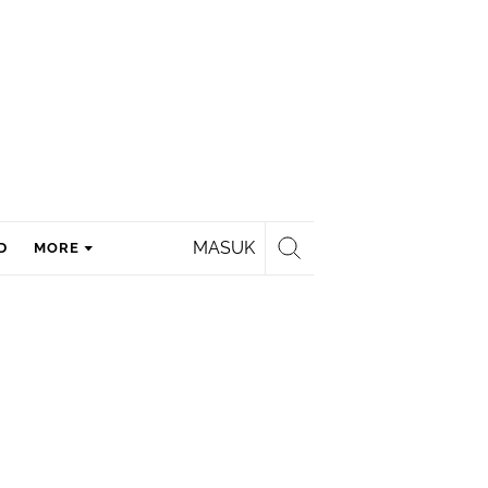
MASUK
D
MORE