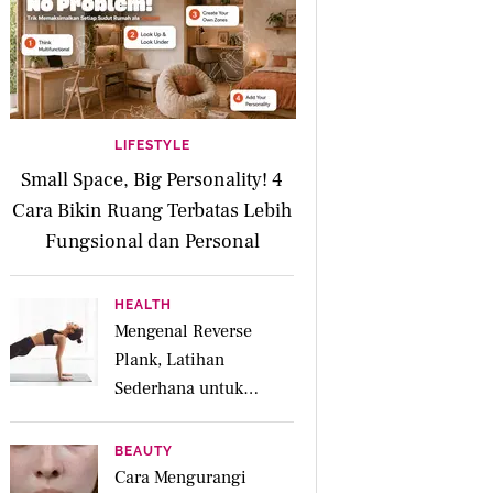
LIFESTYLE
Small Space, Big Personality! 4
Cara Bikin Ruang Terbatas Lebih
Fungsional dan Personal
HEALTH
Mengenal Reverse
Plank, Latihan
Sederhana untuk
Menguatkan Otot
Posterior dan Core
BEAUTY
Cara Mengurangi