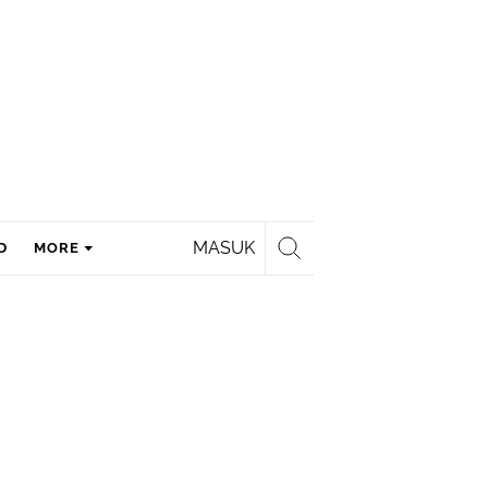
MASUK
D
MORE