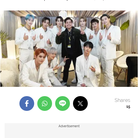
Shares
15
Advertisement