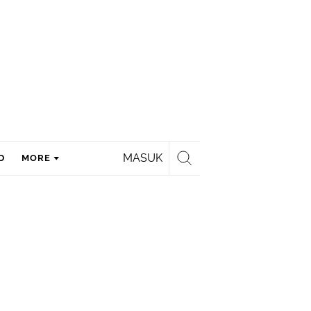
MASUK
D
MORE