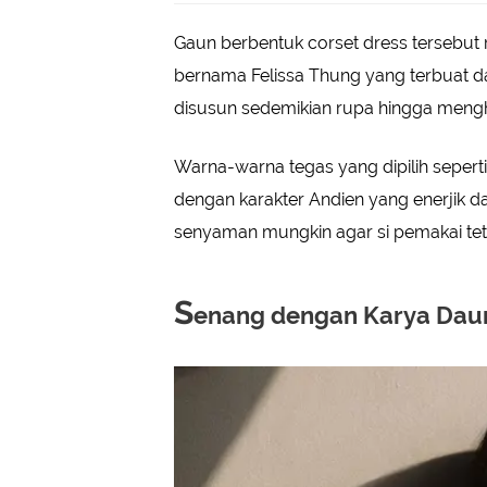
Gaun berbentuk corset dress tersebut r
bernama Felissa Thung yang terbuat da
disusun sedemikian rupa hingga mengha
Warna-warna tegas yang dipilih seperti
dengan karakter Andien yang enerjik da
senyaman mungkin agar si pemakai te
S
enang dengan Karya Dau