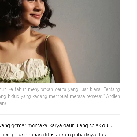
tahun ke tahun menyiratkan cerita yang luar biasa. Tentang
ntang hidup yang kadang membuat merasa tersesat,” Andien
ah)
 yang gemar memakai karya daur ulang sejak dulu.
beberapa unggahan di Instagram pribadinya. Tak