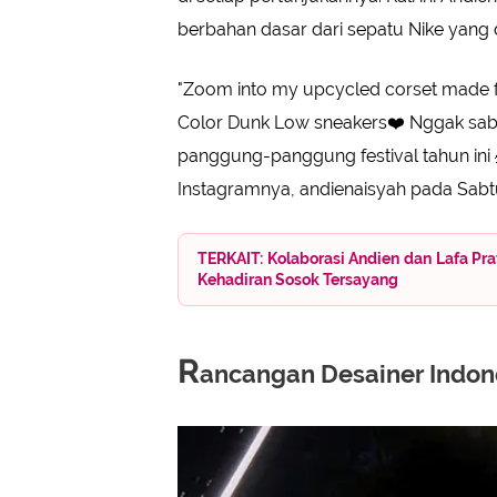
berbahan dasar dari sepatu Nike yang d
"Zoom into my upcycled corset made f
Color Dunk Low sneakers❤️ Nggak sabar
panggung-panggung festival tahun ini 💃
Instagramnya, andienaisyah pada Sabtu 
TERKAIT: Kolaborasi Andien dan Lafa Pr
Kehadiran Sosok Tersayang
R
ancangan Desainer Indon