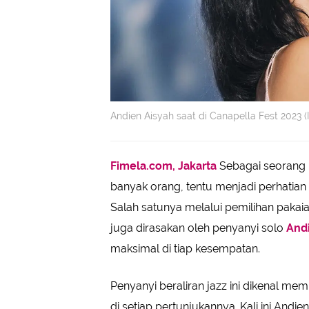
Andien Aisyah saat di Canapella Fest 2023 
Fimela.com, Jakarta
Sebagai seorang p
banyak orang, tentu menjadi perhatian 
Salah satunya melalui pemilihan pakaia
juga dirasakan oleh penyanyi solo
And
maksimal di tiap kesempatan.
Penyanyi beraliran jazz ini dikenal memi
di setiap pertunjukannya. Kali ini And