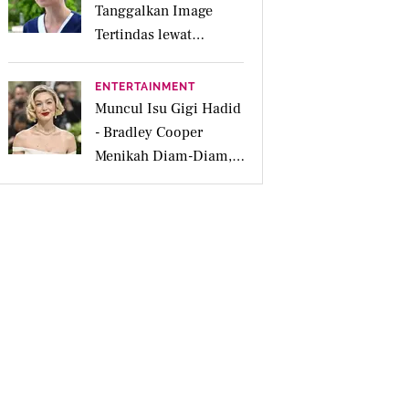
Tanggalkan Image
Tertindas lewat
Sinetron SCTV Biarkan
Hati Bicara
ENTERTAINMENT
Muncul Isu Gigi Hadid
- Bradley Cooper
Menikah Diam-Diam,
Dipicu Cincin Kawin
Brand Prancis