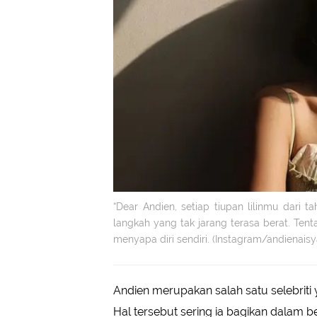
“Dear Andien, setiap tiupan lilinmu dari 
langkah yang tak jarang terasa berat. Te
menyapa diri sendiri. (Instagram/andienaisy
Andien merupakan salah satu selebriti
Hal tersebut sering ia bagikan dalam 