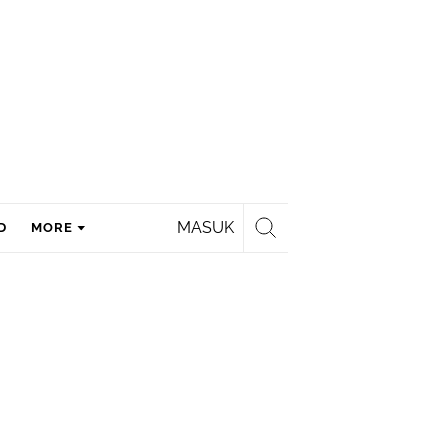
MASUK
D
MORE