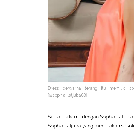
Dress berwarna terang itu memiliki s
[@sophia_latjuba88]
Siapa tak kenal dengan Sophia Latjuba
Sophia Latjuba yang merupakan sosok m