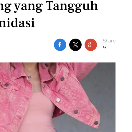
ang yang Tangguh
midasi
17