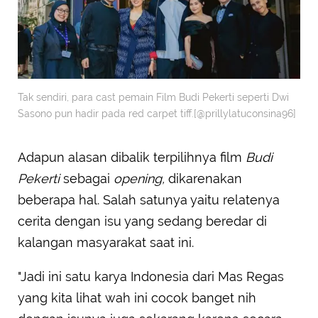
Tak sendiri, para cast pemain Film Budi Pekerti seperti Dwi
Sasono pun hadir pada red carpet tiff.[@prillylatuconsina96]
Adapun alasan dibalik terpilihnya film
Budi
Pekerti
sebagai
opening,
dikarenakan
beberapa hal. Salah satunya yaitu relatenya
cerita dengan isu yang sedang beredar di
kalangan masyarakat saat ini.
"Jadi ini satu karya Indonesia dari Mas Regas
yang kita lihat wah ini cocok banget nih