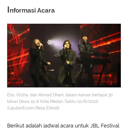
I
nformasi Acara
Ello, Virzha, dan Ahmad Dhani, dalam konser bertajuk 30
tahun Dewa 19 di Kota Medan, Sabtu (11/6/2022)
(Liputan6.com/Reza Efendi)
Berikut adalah jadwal acara untuk JBL Festival