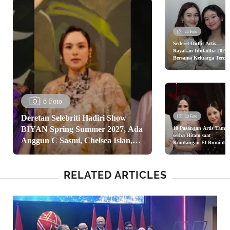
11 Foto
Sederet Outfit Artis
Rayakan Iduladha 2026
Bersama Keluarga Tercin
dari Ayu Ting Ting, Nagi
Slavina, hingga Nikita
Willy
8 Foto
Deretan Selebriti Hadiri Show
10 Foto
BIYAN Spring Summer 2027, Ada
10 Pasangan Artis Tampi
serba Hitam saat
Anggun C Sasmi, Chelsea Islan,
Kondangan El Rumi da
Syifa Hadju dari Nagita
dan Nagita Slavina
Slavina hingga Aurel
Hermansyah
RELATED ARTICLES