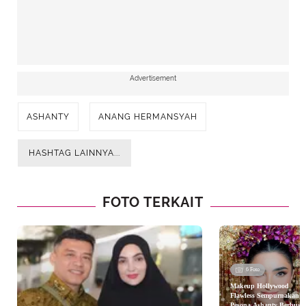
Advertisement
ASHANTY
ANANG HERMANSYAH
HASHTAG LAINNYA...
FOTO TERKAIT
6 Foto
Makeup Hollywood
Flawless Sempurnakan
Pesona Ashanty Berbusa