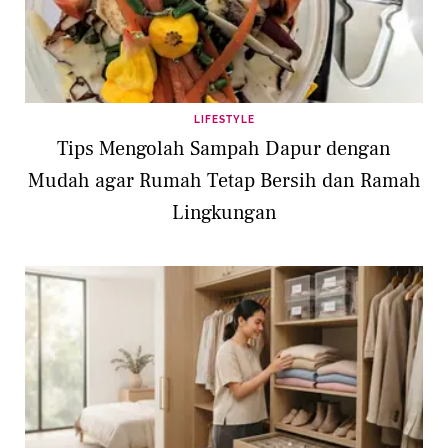
menikah setahun kemudian. Pernikahan
mereka diselenggarakan secara pribadi dan
hanya dihadiri oleh keluarga terdekat. Saat ini,
mereka telah diberkati dengan dua putri, yaitu
LIFESTYLE
Lyra Antarctica Seaborn (2020) dan Jupiter
Tips Mengolah Sampah Dapur dengan
Seaborn Sheeran (2022).
Mudah agar Rumah Tetap Bersih dan Ramah
Lingkungan