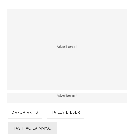
Hailey Bieber tunjukkan dapur di rumahnya. [Foto:
YouTube/Hailey Rhode Bieber]
Advertisement
Advertisement
DAPUR ARTIS
HAILEY BIEBER
HASHTAG LAINNYA...