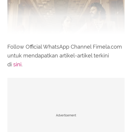
Follow Official WhatsApp Channel Fimela.com
untuk mendapatkan artikel-artikel terkini
di
sini
.
(Sumber: Arka Media Works/Baahubali 2: The Conclusion)
Dengan biaya produksi sebesar Rp 450 miliar,
film Baahubali 2: The Conclusion (2017), yang
disutradarai oleh S.S Rajamouli, berhasil
Advertisement
meraih pendapatan mencapai Rp 3,2 triliun.