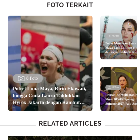
FOTO TERKAIT
6 Foto
Potret Memukau Luna
Maya Jadi Lukisan Hid
di Tokyo, Berbalut Kim
Hasil Karya Seniman Ital
8 Foto
Potret Luna Maya, Ririn Ekawati,
8 Foto
hingga Cinta Laura Taklukkan
Deretan Selebriti Hadiri
Show BIYAN Spring
Hyrox Jakarta dengan Rambut
Summer 2027, Ada Angg
C Sasmi, Chelsea Islan,
Anti Gerah dan Modis
dan Nagita Slavina
RELATED ARTICLES