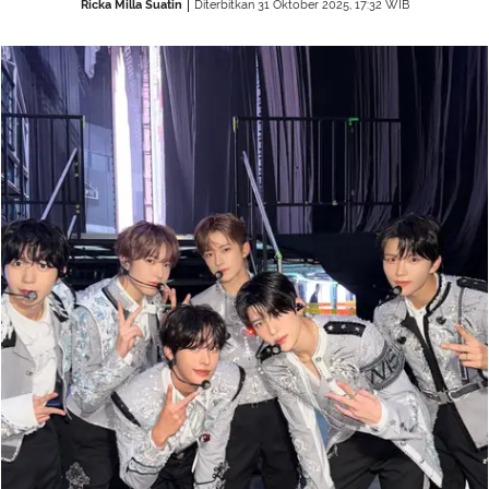
Ricka Milla Suatin
Diterbitkan 31 Oktober 2025, 17:32 WIB