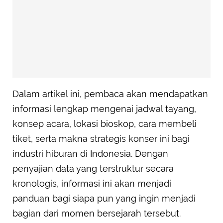
Dalam artikel ini, pembaca akan mendapatkan
informasi lengkap mengenai jadwal tayang,
konsep acara, lokasi bioskop, cara membeli
tiket, serta makna strategis konser ini bagi
industri hiburan di Indonesia. Dengan
penyajian data yang terstruktur secara
kronologis, informasi ini akan menjadi
panduan bagi siapa pun yang ingin menjadi
bagian dari momen bersejarah tersebut.