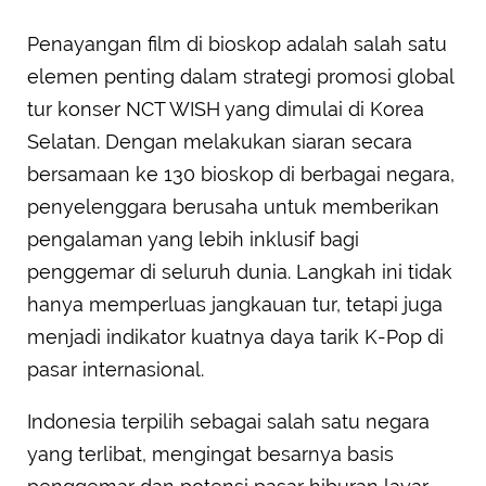
Penayangan film di bioskop adalah salah satu
elemen penting dalam strategi promosi global
tur konser NCT WISH yang dimulai di Korea
Selatan. Dengan melakukan siaran secara
bersamaan ke 130 bioskop di berbagai negara,
penyelenggara berusaha untuk memberikan
pengalaman yang lebih inklusif bagi
penggemar di seluruh dunia. Langkah ini tidak
hanya memperluas jangkauan tur, tetapi juga
menjadi indikator kuatnya daya tarik K-Pop di
pasar internasional.
Indonesia terpilih sebagai salah satu negara
yang terlibat, mengingat besarnya basis