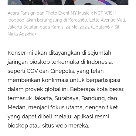
Acara Fansign dan Photo Event NY Music x NCT WISH
'poppop' akan berlangsung di Korea360, Lotte Avenue Mall,
Jakarta Selatan pada Kamis, 29 Mei 2025. (Liputan6 / Siti
Naila Adzkhia)
Konser ini akan ditayangkan di sejumlah
jaringan bioskop terkemuka di Indonesia,
seperti CGV dan Cinepolis, yang telah
memberikan konfirmasi untuk berpartisipasi
dalam proyek global ini. Beberapa kota besar,
termasuk Jakarta, Surabaya, Bandung, dan
Medan, menjadi fokus utama, dengan tiket
yang dapat dibeli melalui aplikasi resmi
bioskop atau situs web mereka.