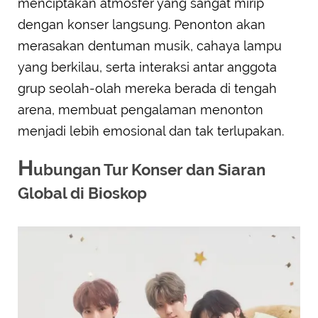
menciptakan atmosfer yang sangat mirip
dengan konser langsung. Penonton akan
merasakan dentuman musik, cahaya lampu
yang berkilau, serta interaksi antar anggota
grup seolah-olah mereka berada di tengah
arena, membuat pengalaman menonton
menjadi lebih emosional dan tak terlupakan.
H
ubungan Tur Konser dan Siaran
Global di Bioskop