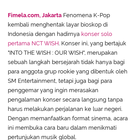
Fimela.com, Jakarta
Fenomena K-Pop
kembali menghentak layar bioskop di
Indonesia dengan hadirnya
konser solo
pertama NCT WISH
. Konser ini, yang bertajuk
"INTO THE WISH : OUR WISH", merupakan
sebuah langkah bersejarah tidak hanya bagi
para anggota grup rookie yang dibentuk oleh
SM Entertainment, tetapi juga bagi para
penggemar yang ingin merasakan
pengalaman konser secara langsung tanpa
harus melakukan perjalanan ke luar negeri.
Dengan memanfaatkan format sinema, acara
ini membuka cara baru dalam menikmati
pertunjukan musik global.