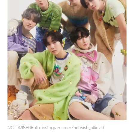
NCT WISH (Foto: instagram.com/nctwish_official)