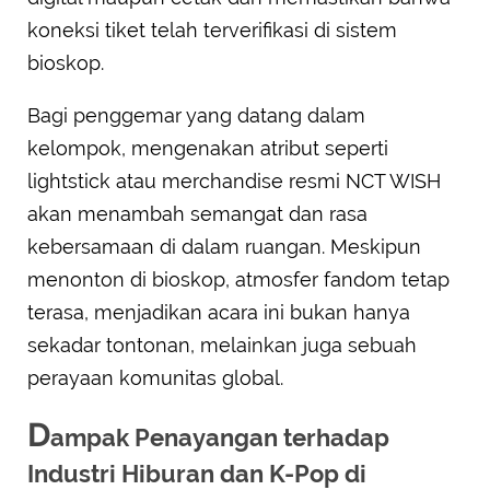
koneksi tiket telah terverifikasi di sistem
bioskop.
Bagi penggemar yang datang dalam
kelompok, mengenakan atribut seperti
lightstick atau merchandise resmi NCT WISH
akan menambah semangat dan rasa
kebersamaan di dalam ruangan. Meskipun
menonton di bioskop, atmosfer fandom tetap
terasa, menjadikan acara ini bukan hanya
sekadar tontonan, melainkan juga sebuah
perayaan komunitas global.
D
ampak Penayangan terhadap
Industri Hiburan dan K-Pop di