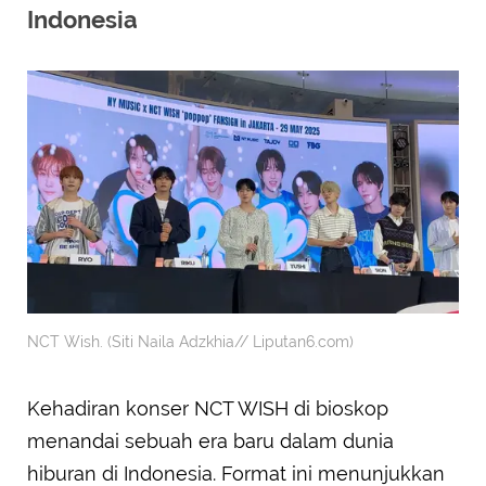
Indonesia
NCT Wish. (Siti Naila Adzkhia// Liputan6.com)
Kehadiran konser NCT WISH di bioskop
menandai sebuah era baru dalam dunia
hiburan di Indonesia. Format ini menunjukkan