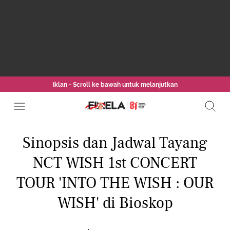
Iklan - Scroll ke bawah untuk melanjutkan
Sinopsis dan Jadwal Tayang
NCT WISH 1st CONCERT
TOUR 'INTO THE WISH : OUR
WISH' di Bioskop