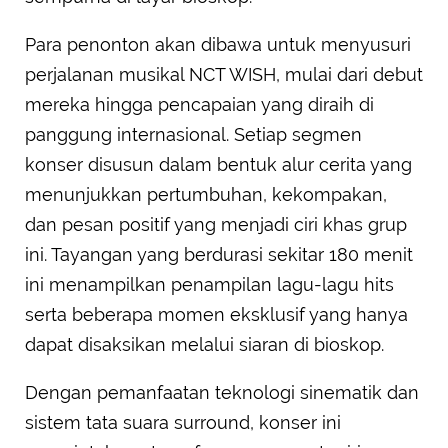
Para penonton akan dibawa untuk menyusuri
perjalanan musikal NCT WISH, mulai dari debut
mereka hingga pencapaian yang diraih di
panggung internasional. Setiap segmen
konser disusun dalam bentuk alur cerita yang
menunjukkan pertumbuhan, kekompakan,
dan pesan positif yang menjadi ciri khas grup
ini. Tayangan yang berdurasi sekitar 180 menit
ini menampilkan penampilan lagu-lagu hits
serta beberapa momen eksklusif yang hanya
dapat disaksikan melalui siaran di bioskop.
Dengan pemanfaatan teknologi sinematik dan
sistem tata suara surround, konser ini