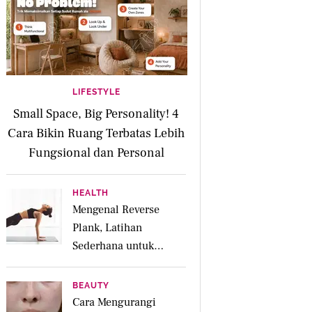
LIFESTYLE
Small Space, Big Personality! 4
Cara Bikin Ruang Terbatas Lebih
Fungsional dan Personal
HEALTH
Mengenal Reverse
Plank, Latihan
Sederhana untuk
Menguatkan Otot
Posterior dan Core
BEAUTY
Cara Mengurangi