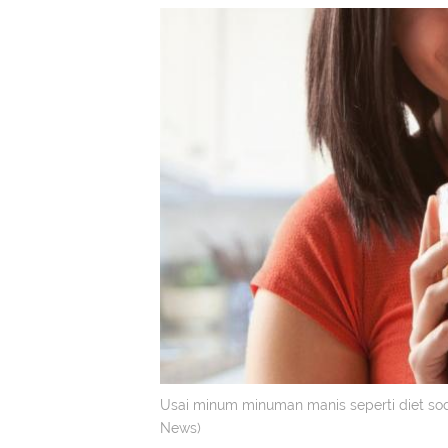
Usai minum minuman manis seperti diet sod
News)