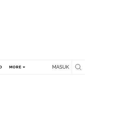
MASUK
D
MORE