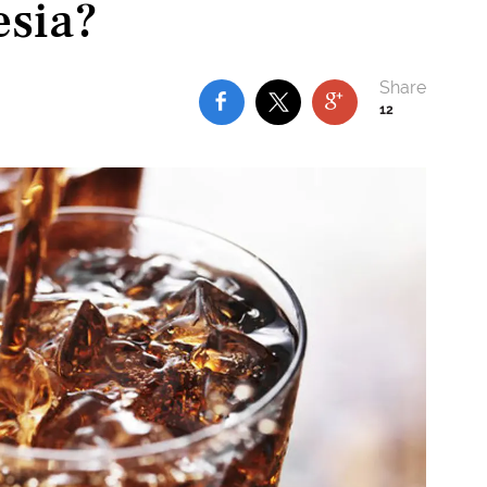
esia?
12