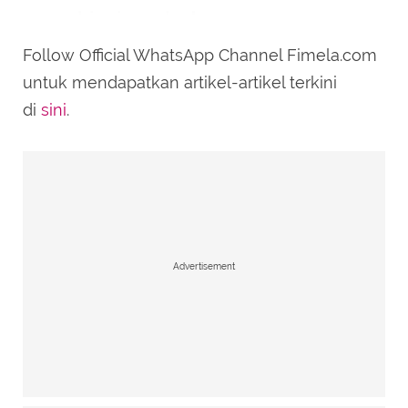
menghiasi rambutnya.
Follow Official WhatsApp Channel Fimela.com
untuk mendapatkan artikel-artikel terkini
di
sini
.
Advertisement
Penampilan Putri Penguasa Dubai Kenakan Gaun
Pernikahan, credit: @hhshmahra