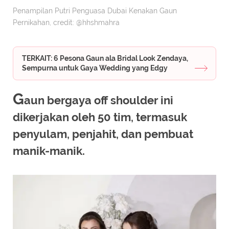
Penampilan Putri Penguasa Dubai Kenakan Gaun
Pernikahan, credit: @hhshmahra
TERKAIT: 6 Pesona Gaun ala Bridal Look Zendaya,
Sempurna untuk Gaya Wedding yang Edgy
G
aun bergaya off shoulder ini
dikerjakan oleh 50 tim, termasuk
penyulam, penjahit, dan pembuat
manik-manik.