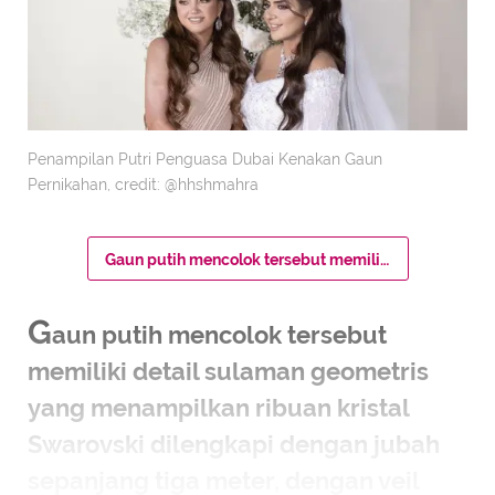
Penampilan Putri Penguasa Dubai Kenakan Gaun
Pernikahan, credit: @hhshmahra
Gaun putih mencolok tersebut memiliki detail sulaman geometris yang menampilkan ribuan kristal Swarovski dilengkapi dengan jubah sepanjang tiga meter, dengan veil menghiasi rambutnya.
G
aun putih mencolok tersebut
memiliki detail sulaman geometris
yang menampilkan ribuan kristal
Swarovski dilengkapi dengan jubah
sepanjang tiga meter, dengan veil