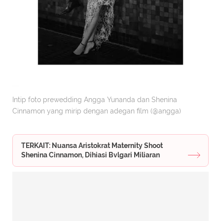
Intip foto prewedding Angga Yunanda dan Shenina
Cinnamon yang mirip dengan adegan film (@angga)
TERKAIT: Nuansa Aristokrat Maternity Shoot
Shenina Cinnamon, Dihiasi Bvlgari Miliaran