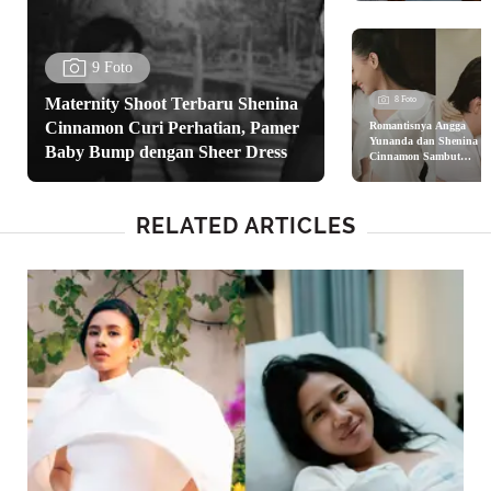
Dara Aisha
9 Foto
Maternity Shoot Terbaru Shenina
8 Foto
Cinnamon Curi Perhatian, Pamer
Romantisnya Angga
Yunanda dan Shenina
Baby Bump dengan Sheer Dress
Cinnamon Sambut
Kehamilan Anak Pertama
Pakai Serba Putih Sambi
Bikin Pottery
RELATED ARTICLES