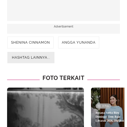
Advertisement
SHENINA CINNAMON
ANGGA YUNANDA
HASHTAG LAINNYA...
FOTO TERKAIT
14 Foto
Busana Serba Biru
Dominasi Tren Baju
Lebaran 2026, Dipakai
Syifa Hadju hingga Shei