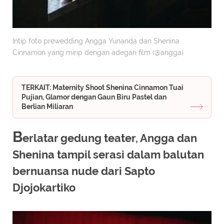
Intip foto prewedding Angga Yunanda dan Shenina
Cinnamon yang mirip dengan adegan film (@angga)
TERKAIT: Maternity Shoot Shenina Cinnamon Tuai
Pujian, Glamor dengan Gaun Biru Pastel dan
Berlian Miliaran
B
erlatar gedung teater, Angga dan
Shenina tampil serasi dalam balutan
bernuansa nude dari Sapto
Djojokartiko